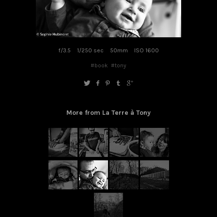
f/3.5
1/250 sec
50mm
ISO 1600
#book
#tony
More from La Terre à Tony