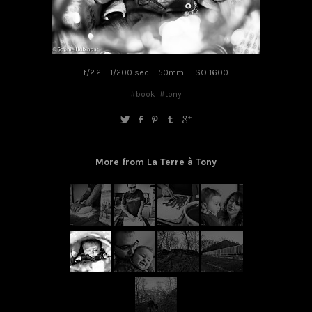
f/2.2
1/200 sec
50mm
ISO 1600
#book
#tony
More from La Terre à Tony