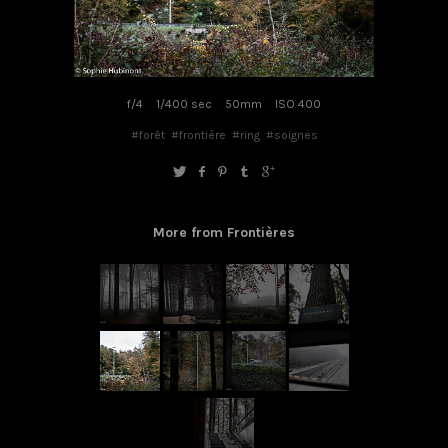
f/4
1/400 sec
50mm
ISO 400
#forêt
#frontière
#ring
#soignes
More from Frontières