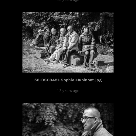
56-DSC9481-Sophie-Hubinont.jpg
12 years ago