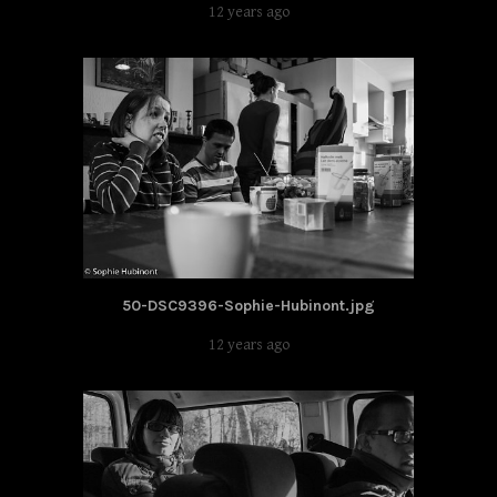
12 years ago
50-DSC9396-Sophie-Hubinont.jpg
12 years ago