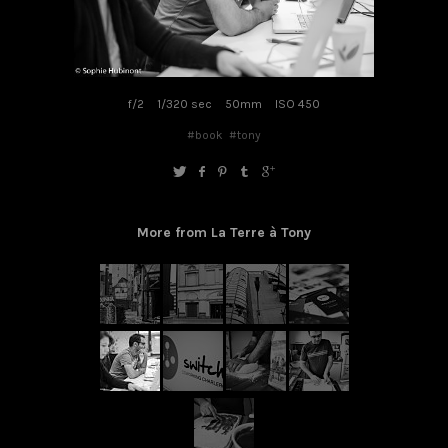
f/2
1/320 sec
50mm
ISO 450
#book
#tony
More from La Terre à Tony