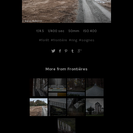
f/4.5
1/400 sec
50mm
ISO 400
#forêt
#frontière
#ring
#soignes
More from Frontières