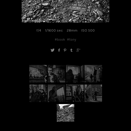
f/4
1/1600 sec
28mm
ISO 500
#book
#tony