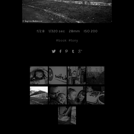
f/2.8
1/320 sec
28mm
ISO 200
#book
#tony