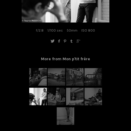
f/2.8
1/100 sec
50mm
ISO 800
More from Mon p'tit frère