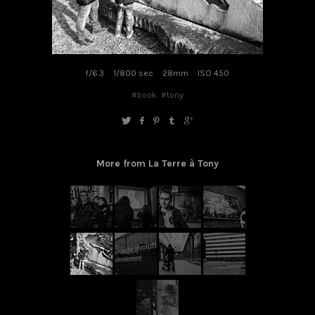
f/6.3
1/800 sec
28mm
ISO 450
#book
#tony
More from La Terre à Tony